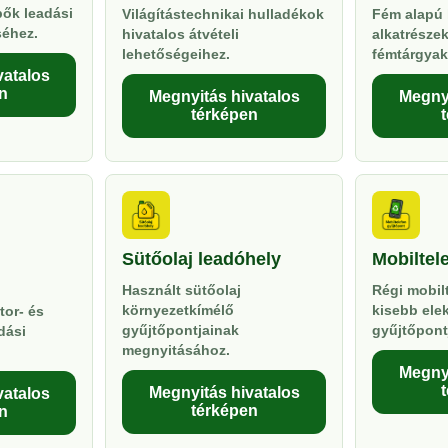
pők leadási
Világítástechnikai hulladékok
Fém alapú 
séhez.
hivatalos átvételi
alkatrésze
lehetőségeihez.
fémtárgyak
vatalos
n
Megnyitás hivatalos
Megnyi
térképen
Sütőolaj leadóhely
Mobiltel
Használt sütőolaj
Régi mobil
környezetkímélő
kisebb ele
tor- és
gyűjtőpontjainak
gyűjtőpont
dási
megnyitásához.
Megnyi
Megnyitás hivatalos
vatalos
térképen
n