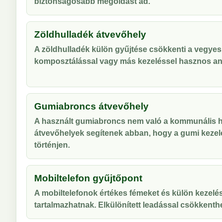
biztonságosabb megoldást ad.
Zöldhulladék átvevőhely
A zöldhulladék külön gyűjtése csökkenti a vegyes
komposztálással vagy más kezeléssel hasznos an
Gumiabroncs átvevőhely
A használt gumiabroncs nem való a kommunális hu
átvevőhelyek segítenek abban, hogy a gumi kezel
történjen.
Mobiltelefon gyűjtőpont
A mobiltelefonok értékes fémeket és külön kezelés
tartalmazhatnak. Elkülönített leadással csökkenthe