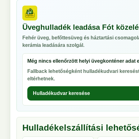
Üveghulladék leadása Fót közel
Fehér üveg, befőttesüveg és háztartási csomagol
kerámia leadására szolgál.
Még nincs ellenőrzött helyi üvegkonténer adat 
Fallback lehetőségként hulladékudvari keresést 
eltérhetnek.
Hulladékudvar keresése
Hulladékelszállítási lehető