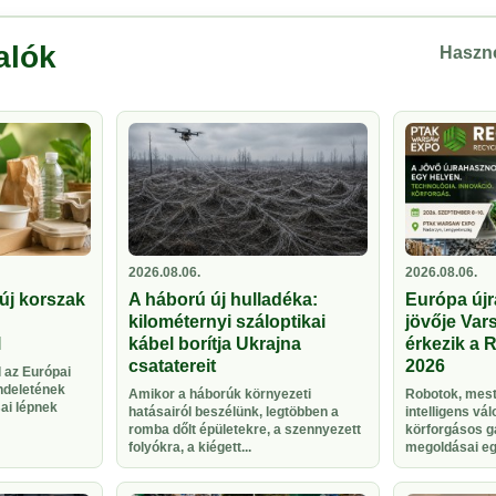
alók
Haszno
2026.08.06.
2026.08.06.
új korszak
A háború új hulladéka:
Európa újr
kilométernyi száloptikai
jövője Vars
l
kábel borítja Ukrajna
érkezik a 
csatatereit
2026
 az Európai
ndeletének
Amikor a háborúk környezeti
Robotok, meste
sai lépnek
hatásairól beszélünk, legtöbben a
intelligens vá
romba dőlt épületekre, a szennyezett
körforgásos g
folyókra, a kiégett...
megoldásai egy