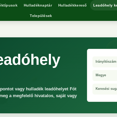
éktípusok
Hulladéknaptár
Hulladékkereső
Leadóhely k
Települések
leadóhely
Irányítószám
Megye
őpontot vagy hulladék leadóhelyet Fót
Keresési sug
 meg a megfelelő hivatalos, saját vagy