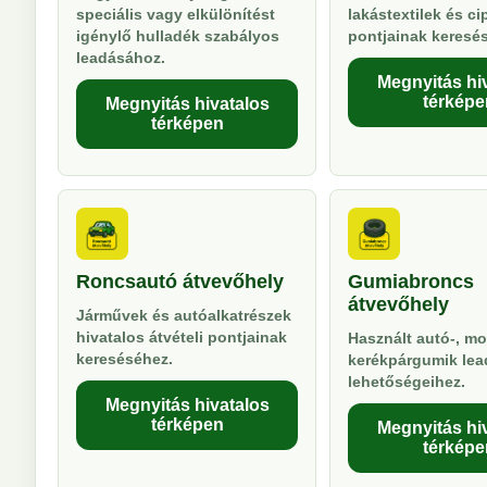
speciális vagy elkülönítést
lakástextilek és ci
igénylő hulladék szabályos
pontjainak keresé
leadásához.
Megnyitás hi
térképe
Megnyitás hivatalos
térképen
Roncsautó átvevőhely
Gumiabroncs
átvevőhely
Járművek és autóalkatrészek
hivatalos átvételi pontjainak
Használt autó-, mo
kereséséhez.
kerékpárgumik lea
lehetőségeihez.
Megnyitás hivatalos
térképen
Megnyitás hi
térképe