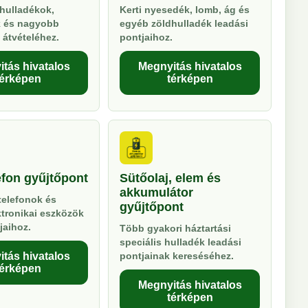
hulladékok,
Kerti nyesedék, lomb, ág és
k és nagyobb
egyéb zöldhulladék leadási
 átvételéhez.
pontjaihoz.
tás hivatalos
Megnyitás hivatalos
térképen
térképen
efon gyűjtőpont
Sütőolaj, elem és
akkumulátor
telefonok és
gyűjtőpont
ktronikai eszközök
jaihoz.
Több gyakori háztartási
speciális hulladék leadási
tás hivatalos
pontjainak kereséséhez.
térképen
Megnyitás hivatalos
térképen