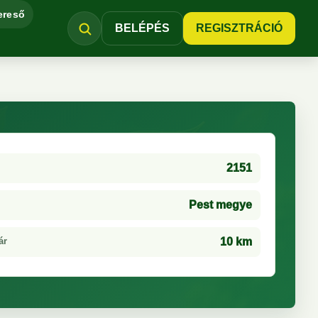
ereső
BELÉPÉS
REGISZTRÁCIÓ
2151
Pest megye
ár
10 km