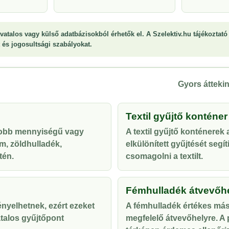
vatalos vagy külső adatbázisokból érhetők el. A Szelektiv.hu tájékoztató 
st és jogosultsági szabályokat.
Gyors áttekin
Textil gyűjtő konténer
yobb mennyiségű vagy
A textil gyűjtő konténerek
m, zöldhulladék,
elkülönített gyűjtését segí
tén.
csomagolni a textilt.
Fémhulladék átvevőh
ényelhetnek, ezért ezeket
A fémhulladék értékes más
talos gyűjtőpont
megfelelő átvevőhelyre. A p