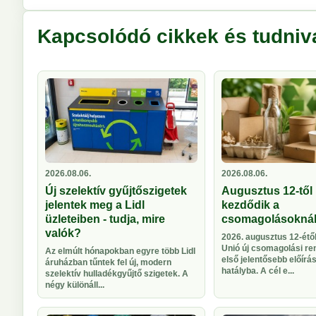
Kapcsolódó cikkek és tudniv
2026.08.06.
2026.08.06.
Új szelektív gyűjtőszigetek
Augusztus 12-től 
jelentek meg a Lidl
kezdődik a
üzleteiben - tudja, mire
csomagolásokná
valók?
2026. augusztus 12-étől
Unió új csomagolási re
Az elmúlt hónapokban egyre több Lidl
első jelentősebb előírá
áruházban tűntek fel új, modern
hatályba. A cél e...
szelektív hulladékgyűjtő szigetek. A
négy különáll...