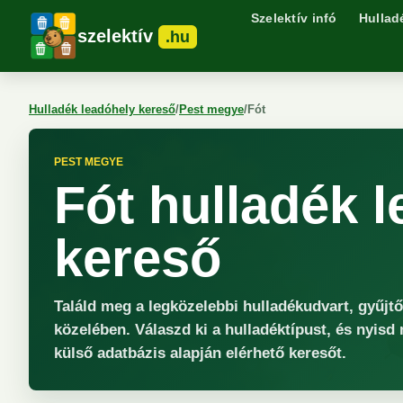
Szelektív infó
Hullad
szelektív
.hu
Hulladék leadóhely kereső
/
Pest megye
/
Fót
PEST MEGYE
Fót hulladék 
kereső
Találd meg a legközelebbi hulladékudvart, gyűjt
közelében. Válaszd ki a hulladéktípust, és nyisd
külső adatbázis alapján elérhető keresőt.