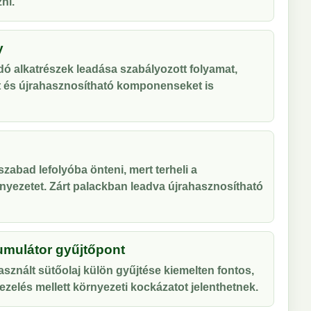
ni.
y
ó alkatrészek leadása szabályozott folyamat,
t és újrahasznosítható komponenseket is
zabad lefolyóba önteni, mert terheli a
nyezetet. Zárt palackban leadva újrahasznosítható
umulátor gyűjtőpont
sznált sütőolaj külön gyűjtése kiemelten fontos,
zelés mellett környezeti kockázatot jelenthetnek.