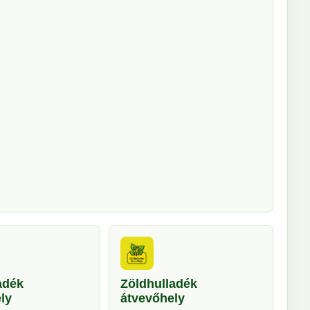
adék
Zöldhulladék
ly
átvevőhely