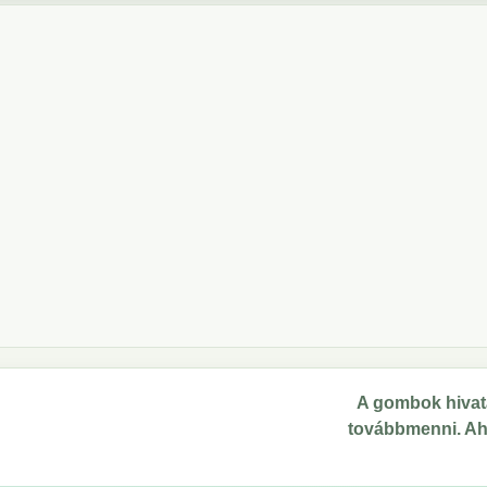
A gombok hivata
továbbmenni. Ahol