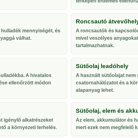
térképen érdemes ellenőriz
Roncsautó átvevőhel
 hulladék mennyiségét, és
A roncsautók és kapcsolód
yaggá válhat.
mivel veszélyes anyagoka
tartalmazhatnak.
Sütőolaj leadóhely
lladékba. A hivatalos
A használt sütőolajat nem s
ése ellenőrzött módon
csatornahálózatot és a kör
alapanyag lehet.
Sütőolaj, elem és akk
t igénylő alkatrészeket
Az elem, akkumulátor és ha
tő a környezeti terhelés.
mert ezek nem megfelelő ke