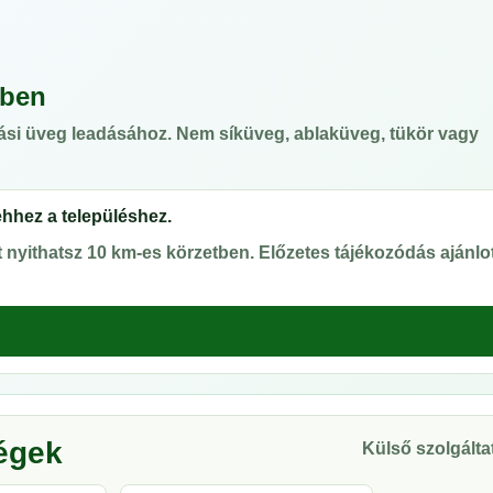
ében
ási üveg leadásához. Nem síküveg, ablaküveg, tükör vagy
ehhez a településhez.
nyithatsz 10 km-es körzetben. Előzetes tájékozódás ajánlot
ségek
Külső szolgáltat