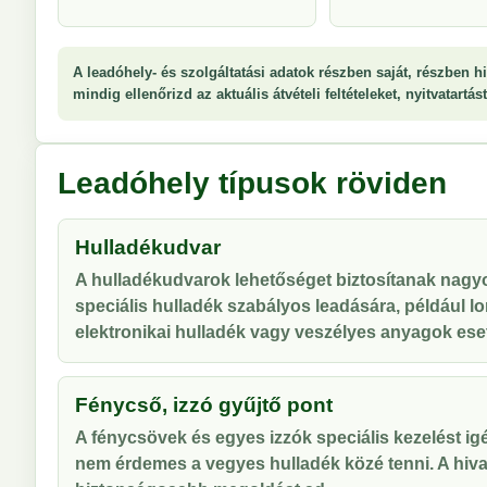
A leadóhely- és szolgáltatási adatok részben saját, részben hi
mindig ellenőrizd az aktuális átvételi feltételeket, nyitvatartá
Leadóhely típusok röviden
Hulladékudvar
A hulladékudvarok lehetőséget biztosítanak nag
speciális hulladék szabályos leadására, például lo
elektronikai hulladék vagy veszélyes anyagok ese
Fénycső, izzó gyűjtő pont
A fénycsövek és egyes izzók speciális kezelést ig
nem érdemes a vegyes hulladék közé tenni. A hiva