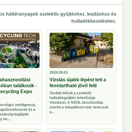
s háttéranyagok szelektív gyűjtéshez, leadáshoz és
hulladékkezeléshez.
2026.08.03.
ahasznosítási
Vizslás újabb lépést tett a
óban találkozik -
fenntartható jövő felé
Recycling Expo
Tovább bővült a szelektív
hulladékgyűjtés lehetősége
Vizsláson. A NOOL beszámolója
rséges intelligencia,
szerint a településen már nemcsak
logatórendszerek és a
a...
azdaság legújabb
 he...