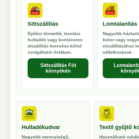
Sittszállítás
Lomtalanítás
Építési törmelék, bontási
Nagyobb háztartá
hulladék vagy konténeres
bútor vagy vegy
elszállítás keresése külső
elszállításához 
szolgáltatói listában.
vállalkozások.
Sittszállítás Fót
Lomtalanít
környékén
környé
Hulladékudvar
Textil gyűjtő k
Nagyobb mennyiségű,
Használható ruhák