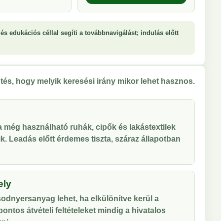
és edukációs céllal segíti a továbbnavigálást; indulás előtt
tés, hogy melyik keresési irány mikor lehet hasznos.
 a még használható ruhák, cipők és lakástextilek
tik. Leadás előtt érdemes tiszta, száraz állapotban
ely
odnyersanyag lehet, ha elkülönítve kerül a
ontos átvételi feltételeket mindig a hivatalos