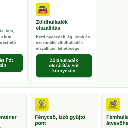
Zöldhulladék
elszállítás
si lom,
es lom
Kerti nyesedék, ág, lomb és
kereshető
szezonális zöldhulladék
elszállítási lehetőségei.
ás Fót
Zöldhulladék
kén
elszállítás Fót
környékén
onténer
Fénycső, izzó gyűjtő
Fémhull
pont
átvevőhe
,