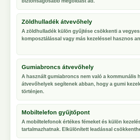
biztonságosabb megoldást ad.
Zöldhulladék átvevőhely
A zöldhulladék külön gyűjtése csökkenti a vegyes
komposztálással vagy más kezeléssel hasznos an
Gumiabroncs átvevőhely
A használt gumiabroncs nem való a kommunális hu
átvevőhelyek segítenek abban, hogy a gumi kezel
történjen.
Mobiltelefon gyűjtőpont
A mobiltelefonok értékes fémeket és külön kezelés
tartalmazhatnak. Elkülönített leadással csökkenthe