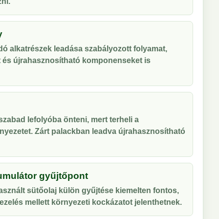
ni.
y
ó alkatrészek leadása szabályozott folyamat,
t és újrahasznosítható komponenseket is
zabad lefolyóba önteni, mert terheli a
nyezetet. Zárt palackban leadva újrahasznosítható
umulátor gyűjtőpont
sznált sütőolaj külön gyűjtése kiemelten fontos,
zelés mellett környezeti kockázatot jelenthetnek.