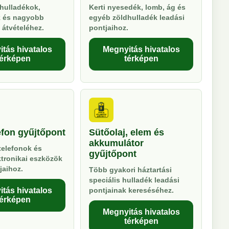
hulladékok,
Kerti nyesedék, lomb, ág és
k és nagyobb
egyéb zöldhulladék leadási
 átvételéhez.
pontjaihoz.
tás hivatalos
Megnyitás hivatalos
térképen
térképen
efon gyűjtőpont
Sütőolaj, elem és
akkumulátor
telefonok és
gyűjtőpont
ktronikai eszközök
jaihoz.
Több gyakori háztartási
speciális hulladék leadási
tás hivatalos
pontjainak kereséséhez.
térképen
Megnyitás hivatalos
térképen