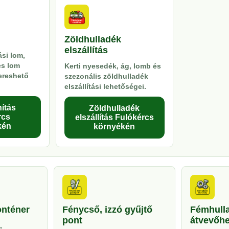
Zöldhulladék
elszállítás
si lom,
es lom
Kerti nyesedék, ág, lomb és
kereshető
szezonális zöldhulladék
elszállítási lehetőségei.
ítás
Zöldhulladék
rcs
elszállítás Fulókércs
kén
környékén
onténer
Fénycső, izzó gyűjtő
Fémhull
pont
átvevőhe
,