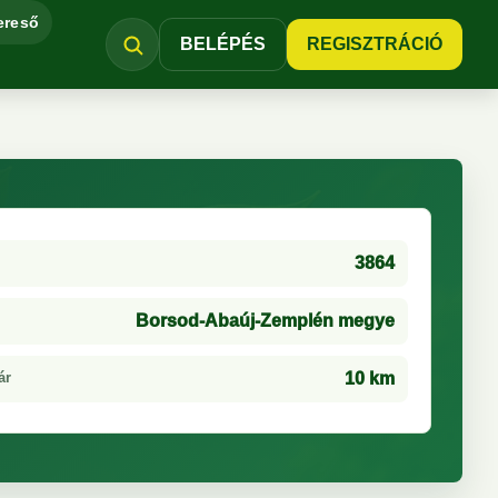
ereső
BELÉPÉS
REGISZTRÁCIÓ
3864
Borsod-Abaúj-Zemplén megye
ár
10 km