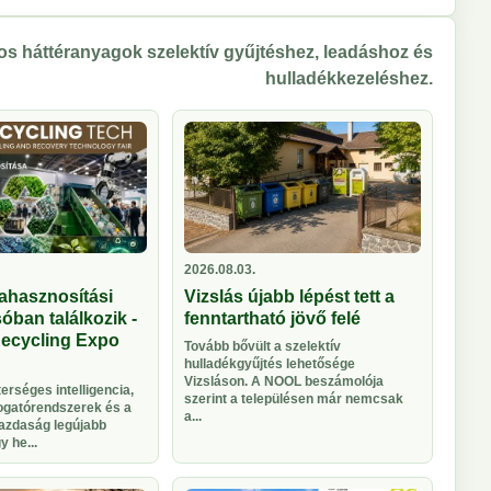
s háttéranyagok szelektív gyűjtéshez, leadáshoz és
hulladékkezeléshez.
2026.08.03.
ahasznosítási
Vizslás újabb lépést tett a
óban találkozik -
fenntartható jövő felé
Recycling Expo
Tovább bővült a szelektív
hulladékgyűjtés lehetősége
Vizsláson. A NOOL beszámolója
rséges intelligencia,
szerint a településen már nemcsak
logatórendszerek és a
a...
azdaság legújabb
 he...