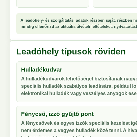
A leadóhely- és szolgáltatási adatok részben saját, részben hi
mindig ellenőrizd az aktuális átvételi feltételeket, nyitvatartá
Leadóhely típusok röviden
Hulladékudvar
A hulladékudvarok lehetőséget biztosítanak nag
speciális hulladék szabályos leadására, például lo
elektronikai hulladék vagy veszélyes anyagok ese
Fénycső, izzó gyűjtő pont
A fénycsövek és egyes izzók speciális kezelést ig
nem érdemes a vegyes hulladék közé tenni. A hiva