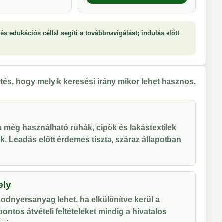
és edukációs céllal segíti a továbbnavigálást; indulás előtt
tés, hogy melyik keresési irány mikor lehet hasznos.
 a még használható ruhák, cipők és lakástextilek
tik. Leadás előtt érdemes tiszta, száraz állapotban
ely
odnyersanyag lehet, ha elkülönítve kerül a
ontos átvételi feltételeket mindig a hivatalos