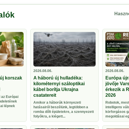
alók
Haszno
2026.08.06.
2026.08.06.
új korszak
A háború új hulladéka:
Európa újr
kilométernyi száloptikai
jövője Vars
l
kábel borítja Ukrajna
érkezik a 
csatatereit
2026
 az Európai
ndeletének
Amikor a háborúk környezeti
Robotok, meste
sai lépnek
hatásairól beszélünk, legtöbben a
intelligens vá
romba dőlt épületekre, a szennyezett
körforgásos g
folyókra, a kiégett...
megoldásai egy