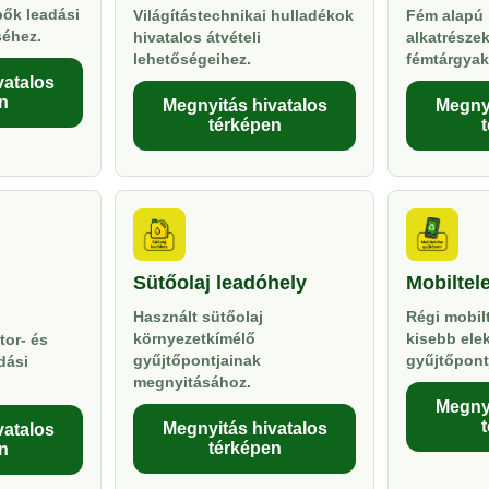
pők leadási
Világítástechnikai hulladékok
Fém alapú 
séhez.
hivatalos átvételi
alkatrésze
lehetőségeihez.
fémtárgyak
vatalos
n
Megnyitás hivatalos
Megnyi
térképen
Sütőolaj leadóhely
Mobiltel
Használt sütőolaj
Régi mobil
környezetkímélő
kisebb ele
tor- és
gyűjtőpontjainak
gyűjtőpont
dási
megnyitásához.
Megnyi
Megnyitás hivatalos
vatalos
térképen
n