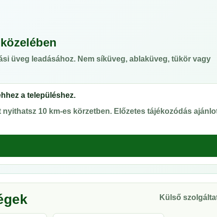
 közelében
ási üveg leadásához. Nem síküveg, ablaküveg, tükör vagy
ehhez a településhez.
nyithatsz 10 km-es körzetben. Előzetes tájékozódás ajánlot
ségek
Külső szolgáltat