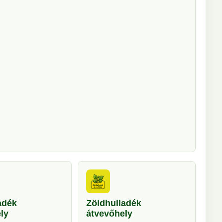
adék
Zöldhulladék
ly
átvevőhely