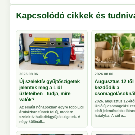
Kapcsolódó cikkek és tudniv
2026.08.06.
2026.08.06.
Új szelektív gyűjtőszigetek
Augusztus 12-től 
jelentek meg a Lidl
kezdődik a
üzleteiben - tudja, mire
csomagolásokná
valók?
2026. augusztus 12-étől
Unió új csomagolási re
Az elmúlt hónapokban egyre több Lidl
első jelentősebb előírá
áruházban tűntek fel új, modern
hatályba. A cél e...
szelektív hulladékgyűjtő szigetek. A
négy különáll...