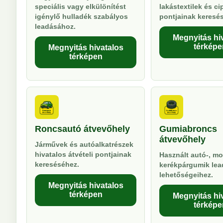
speciális vagy elkülönítést
lakástextilek és ci
igénylő hulladék szabályos
pontjainak keresé
leadásához.
Megnyitás hi
térképe
Megnyitás hivatalos
térképen
Roncsautó átvevőhely
Gumiabroncs
átvevőhely
Járművek és autóalkatrészek
hivatalos átvételi pontjainak
Használt autó-, mo
kereséséhez.
kerékpárgumik lea
lehetőségeihez.
Megnyitás hivatalos
térképen
Megnyitás hi
térképe