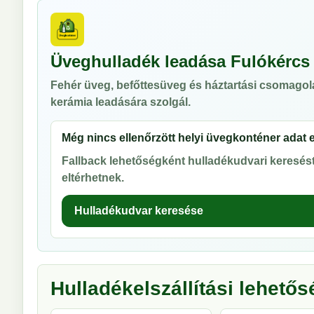
Üveghulladék leadása Fulókércs
Fehér üveg, befőttesüveg és háztartási csomagol
kerámia leadására szolgál.
Még nincs ellenőrzött helyi üvegkonténer adat 
Fallback lehetőségként hulladékudvari keresést 
eltérhetnek.
Hulladékudvar keresése
Hulladékelszállítási lehető