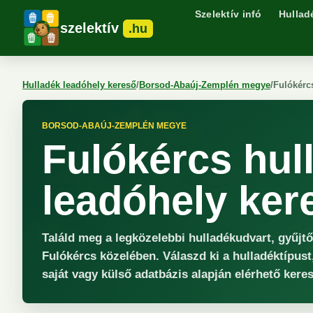
Szelektív infó
Hullad
szelektív
.hu
Hulladék leadóhely kereső
/
Borsod-Abaúj-Zemplén megye
/
Fulókérc
BORSOD-ABAÚJ-ZEMPLÉN MEGYE
Fulókércs hul
leadóhely ker
Találd meg a legközelebbi hulladékudvart, gyűjt
Fulókércs közelében. Válaszd ki a hulladéktípust
saját vagy külső adatbázis alapján elérhető keres