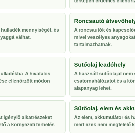
térképen érdemes ellenőriz
Roncsautó átvevőhel
 hulladék mennyiségét, és
A roncsautók és kapcsolód
yaggá válhat.
mivel veszélyes anyagoka
tartalmazhatnak.
Sütőolaj leadóhely
lladékba. A hivatalos
A használt sütőolajat nem s
ése ellenőrzött módon
csatornahálózatot és a kör
alapanyag lehet.
Sütőolaj, elem és akk
t igénylő alkatrészeket
Az elem, akkumulátor és ha
tő a környezeti terhelés.
mert ezek nem megfelelő ke