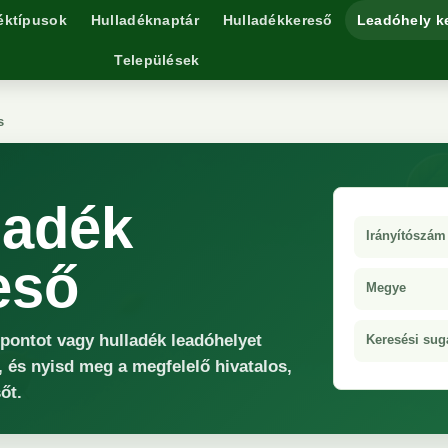
éktípusok
Hulladéknaptár
Hulladékkereső
Leadóhely k
Települések
s
ladék
Irányítószám
eső
Megye
őpontot vagy hulladék leadóhelyet
Keresési sug
, és nyisd meg a megfelelő hivatalos,
őt.