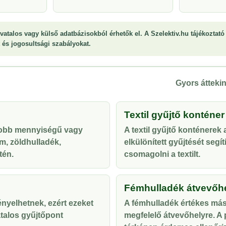
vatalos vagy külső adatbázisokból érhetők el. A Szelektiv.hu tájékoztató 
st és jogosultsági szabályokat.
Gyors áttekin
Textil gyűjtő konténer
yobb mennyiségű vagy
A textil gyűjtő konténerek
m, zöldhulladék,
elkülönített gyűjtését segí
tén.
csomagolni a textilt.
Fémhulladék átvevőh
ényelhetnek, ezért ezeket
A fémhulladék értékes más
talos gyűjtőpont
megfelelő átvevőhelyre. A p