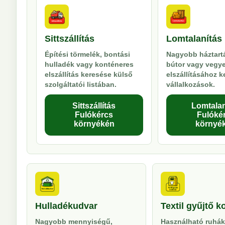
Sittszállítás
Lomtalanítás
Építési törmelék, bontási
Nagyobb háztartá
hulladék vagy konténeres
bútor vagy vegy
elszállítás keresése külső
elszállításához 
szolgáltatói listában.
vállalkozások.
Sittszállítás
Lomtalan
Fulókércs
Fulóké
környékén
környé
Hulladékudvar
Textil gyűjtő k
Nagyobb mennyiségű,
Használható ruhák