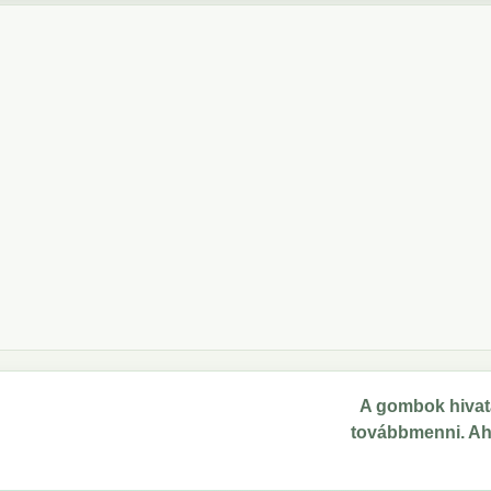
A gombok hivata
továbbmenni. Ahol