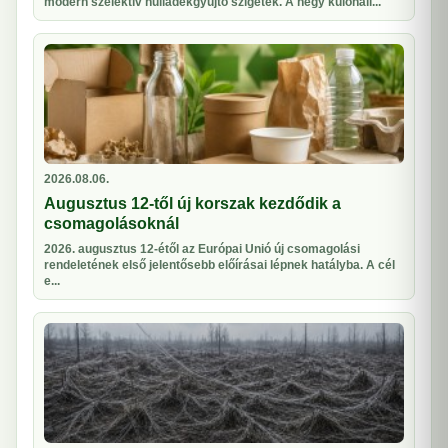
modern szelektív hulladékgyűjtő szigetek. A négy különáll...
2026.08.06.
Augusztus 12-től új korszak kezdődik a
csomagolásoknál
2026. augusztus 12-étől az Európai Unió új csomagolási
rendeletének első jelentősebb előírásai lépnek hatályba. A cél
e...