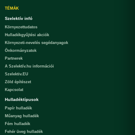
TÉMÁK
Szelektív infó
Környezettudatos
Hulladékgyűjtési akciók
Környezeti-nevelés segédanyagok
Önkormányzatok
Partnerek
A Szelektív.hu információi
Szelektiv.EU
Zöld építészet
Kapcsolat
Hulladéktípusok
Papír hulladék
Műanyag hulladék
Fém hulladék
Fehér üveg hulladék