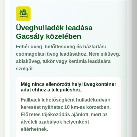
Üveghulladék leadása
Gacsály közelében
Fehér üveg, befőttesüveg és háztartási
csomagolási üveg leadásához. Nem síküveg,
ablaküveg, tükör vagy kerámia leadására
szolgál.
Még nincs ellenőrzött helyi üvegkonténer
adat ehhez a településhez.
Fallback lehetőségként hulladékudvari
keresést nyithatsz 10 km-es körzetben.
Előzetes tájékozódás ajánlott, mert az
átvételi szabályok helyenként
eltérhetnek.