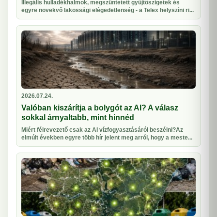
Illegális hulladékhalmok, megszüntetett gyűjtőszigetek és
egyre növekvő lakossági elégedetlenség - a Telex helyszíni ri...
2026.07.24.
Valóban kiszárítja a bolygót az AI? A válasz
sokkal árnyaltabb, mint hinnéd
Miért félrevezető csak az AI vízfogyasztásáról beszélni?Az
elmúlt években egyre több hír jelent meg arról, hogy a meste...