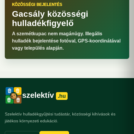
KÖZÖSSÉGI BEJELENTÉS
Gacsály közösségi
hulladékfigyelő
A szemétkupac nem magánügy. Illegális
hulladék bejelentése fotóval, GPS-koordinátával
vagy település alapján.
szelektív
.hu
Szelektív hulladékgyűjtési tudástár, közösségi kihívások és
játékos környezeti edukáció.