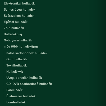
Elektronikai hulladék
Színes üveg hulladék
Szárazelem hulladék
Építési hulladék
Zöld hulladék
Hulladékolaj
Gyógyszerhulladék
még több hulladéktipus
Italos kartondoboz hulladék
Gumihulladék
Textilhulladék
Hulladékvíz
Üveg, porcelán hulladék
CD, DVD adathordozó hulladék
Fahulladék
Élelmiszer hulladék
Lomhulladék