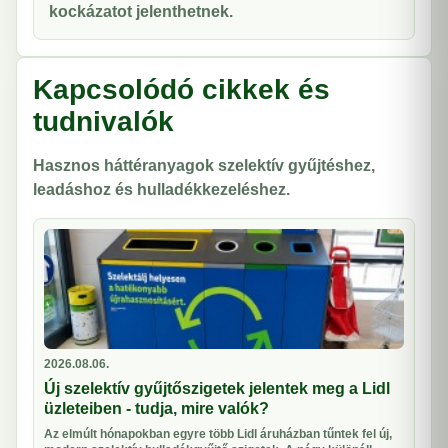
kockázatot jelenthetnek.
Kapcsolódó cikkek és
tudnivalók
Hasznos háttéranyagok szelektív gyűjtéshez,
leadáshoz és hulladékkezeléshez.
2026.08.06.
Új szelektív gyűjtőszigetek jelentek meg a Lidl
üzleteiben - tudja, mire valók?
Az elmúlt hónapokban egyre több Lidl áruházban tűntek fel új,