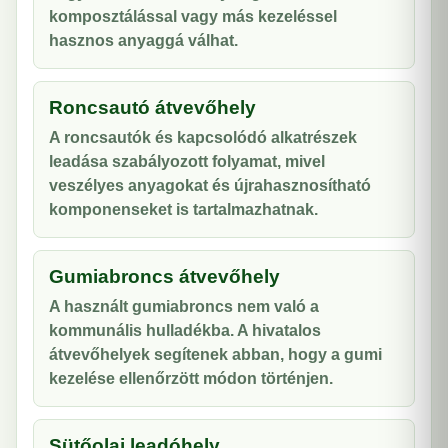
komposztálással vagy más kezeléssel
hasznos anyaggá válhat.
Roncsautó átvevőhely
A roncsautók és kapcsolódó alkatrészek
leadása szabályozott folyamat, mivel
veszélyes anyagokat és újrahasznosítható
komponenseket is tartalmazhatnak.
Gumiabroncs átvevőhely
A használt gumiabroncs nem való a
kommunális hulladékba. A hivatalos
átvevőhelyek segítenek abban, hogy a gumi
kezelése ellenőrzött módon történjen.
Sütőolaj leadóhely