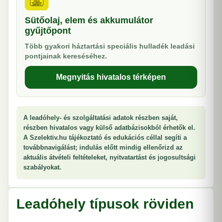
Sütőolaj, elem és akkumulátor
gyűjtőpont
Több gyakori háztartási speciális hulladék leadási
pontjainak kereséséhez.
Megnyitás hivatalos térképen
A leadóhely- és szolgáltatási adatok részben saját,
részben hivatalos vagy külső adatbázisokból érhetők el.
A Szelektiv.hu tájékoztató és edukációs céllal segíti a
továbbnavigálást; indulás előtt mindig ellenőrizd az
aktuális átvételi feltételeket, nyitvatartást és jogosultsági
szabályokat.
Leadóhely típusok röviden