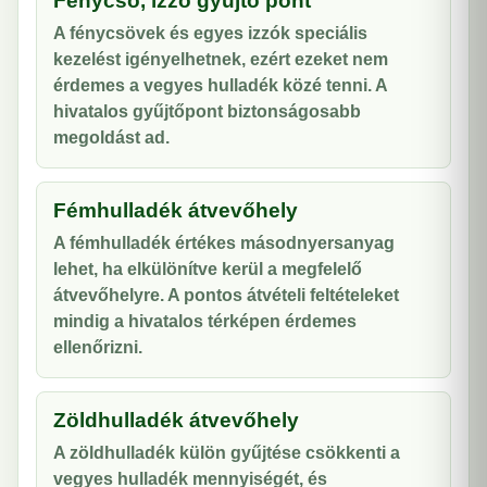
Fénycső, izzó gyűjtő pont
A fénycsövek és egyes izzók speciális
kezelést igényelhetnek, ezért ezeket nem
érdemes a vegyes hulladék közé tenni. A
hivatalos gyűjtőpont biztonságosabb
megoldást ad.
Fémhulladék átvevőhely
A fémhulladék értékes másodnyersanyag
lehet, ha elkülönítve kerül a megfelelő
átvevőhelyre. A pontos átvételi feltételeket
mindig a hivatalos térképen érdemes
ellenőrizni.
Zöldhulladék átvevőhely
A zöldhulladék külön gyűjtése csökkenti a
vegyes hulladék mennyiségét, és