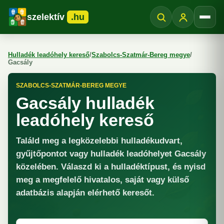
szelektív
.hu
Menü
Hulladék leadóhely kereső
/
Szabolcs-Szatmár-Bereg megye
/
Gacsály
SZABOLCS-SZATMÁR-BEREG MEGYE
Gacsály hulladék
leadóhely kereső
Találd meg a legközelebbi hulladékudvart,
gyűjtőpontot vagy hulladék leadóhelyet Gacsály
közelében. Válaszd ki a hulladéktípust, és nyisd
meg a megfelelő hivatalos, saját vagy külső
adatbázis alapján elérhető keresőt.