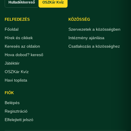
Hulladékkereső
OSZKár Kvíz
FELFEDEZÉS
KÖZÖSSÉG
Főoldal
Szervezetek a közösségben
Hírek és cikkek
Intézmény ajánlása
Keresés az oldalon
Csatlakozás a közösséghez
Hova dobod? kereső
Játéktér
OSZKár Kvíz
Havi toplista
FIÓK
Belépés
Regisztráció
Elfelejtett jelszó