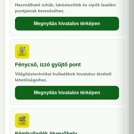
Használható ruhák, lakástextilek és cipők leadási
pontjainak kereséséhez.
Megnyitás hivatalos térképen
Fénycső, izzó gyűjtő pont
Világítástechnikai hulladékok hivatalos átvételi
lehetőségeihez.
Megnyitás hivatalos térképen
Fémhulladék átvevőhely