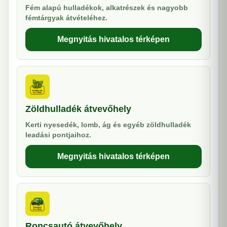
Fém alapú hulladékok, alkatrészek és nagyobb
fémtárgyak átvételéhez.
Megnyitás hivatalos térképen
Zöldhulladék átvevőhely
Kerti nyesedék, lomb, ág és egyéb zöldhulladék
leadási pontjaihoz.
Megnyitás hivatalos térképen
Roncsautó átvevőhely