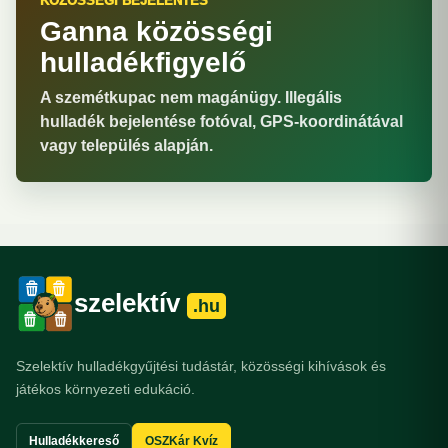
KÖZÖSSÉGI BEJELENTÉS
Ganna közösségi
hulladékfigyelő
A szemétkupac nem magánügy. Illegális
hulladék bejelentése fotóval, GPS-koordinátával
vagy település alapján.
szelektív
.hu
Szelektív hulladékgyűjtési tudástár, közösségi kihívások és
játékos környezeti edukáció.
Hulladékkereső
OSZKár Kvíz