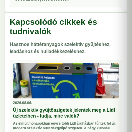
Kapcsolódó cikkek és
tudnivalók
Hasznos háttéranyagok szelektív gyűjtéshez,
leadáshoz és hulladékkezeléshez.
2026.08.06.
Új szelektív gyűjtőszigetek jelentek meg a Lidl
üzleteiben - tudja, mire valók?
Az elmúlt hónapokban egyre több Lidl áruházban tűntek fel új,
modern szelektív hulladékgyűjtő szigetek. A négy különáll...