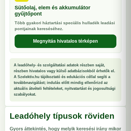
Sütőolaj, elem és akkumulátor
gyűjtőpont
Több gyakori háztartási speciális hulladék leadási
pontjainak kereséséhez.
Megnyitás hivatalos térképen
A leadóhely- és szolgáltatási adatok részben saját,
részben hivatalos vagy külső adatbázisokból érhetők el.
A Szelektiv.hu tájékoztató és edukációs céllal segíti a
továbbnavigálást; indulás előtt mindig ellenőrizd az
aktuális átvételi feltételeket, nyitvatartást és jogosultsági
szabályokat.
Leadóhely típusok röviden
Gyors áttekintés, hogy melyik keresési irány mikor