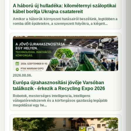
A háború új hulladéka: kilométernyi száloptikai
kábel borítja Ukrajna csatatereit
Amikor a háborúk környezeti hatásairól beszélünk, legtöbben a
romba dőlt épületekre, a szennyezett folyókra, a kiégett...
2026.08.06.
Európa újrahasznosítási jövője Varsóban
találkozik - érkezik a Recycling Expo 2026
Robotok, mesterséges intelligencia, intelligens
válogatórendszerek és a körforgásos gazdaság legújabb
megoldásai egy he...