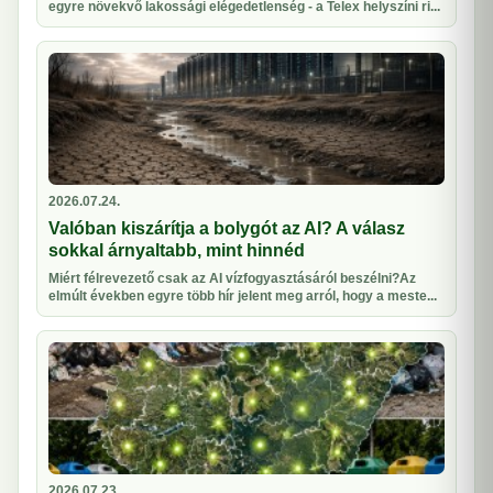
egyre növekvő lakossági elégedetlenség - a Telex helyszíni ri...
2026.07.24.
Valóban kiszárítja a bolygót az AI? A válasz
sokkal árnyaltabb, mint hinnéd
Miért félrevezető csak az AI vízfogyasztásáról beszélni?Az
elmúlt években egyre több hír jelent meg arról, hogy a meste...
2026.07.23.