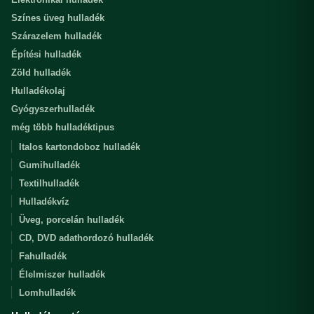
Színes üveg hulladék
Szárazelem hulladék
Építési hulladék
Zöld hulladék
Hulladékolaj
Gyógyszerhulladék
még több hulladéktipus
Italos kartondoboz hulladék
Gumihulladék
Textilhulladék
Hulladékvíz
Üveg, porcelán hulladék
CD, DVD adathordozó hulladék
Fahulladék
Élelmiszer hulladék
Lomhulladék