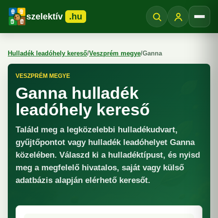
szelektív
.hu
Menü
Hulladék leadóhely kereső
/
Veszprém megye
/
Ganna
VESZPRÉM MEGYE
Ganna hulladék
leadóhely kereső
Találd meg a legközelebbi hulladékudvart,
gyűjtőpontot vagy hulladék leadóhelyet Ganna
közelében. Válaszd ki a hulladéktípust, és nyisd
meg a megfelelő hivatalos, saját vagy külső
adatbázis alapján elérhető keresőt.