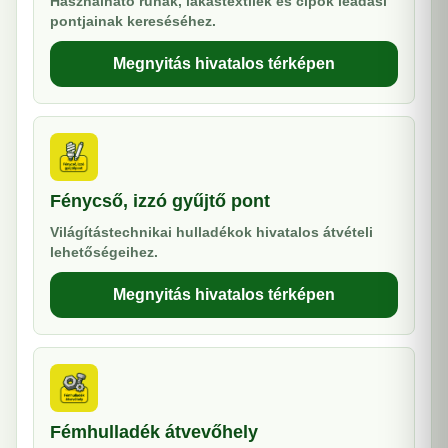
Használható ruhák, lakástextilek és cipők leadási
pontjainak kereséséhez.
Megnyitás hivatalos térképen
Fénycső, izzó gyűjtő pont
Világítástechnikai hulladékok hivatalos átvételi
lehetőségeihez.
Megnyitás hivatalos térképen
Fémhulladék átvevőhely