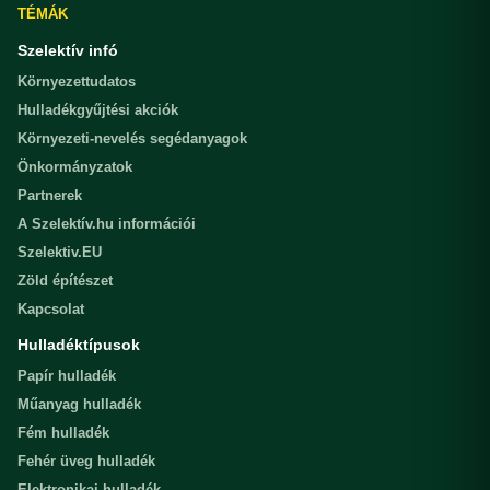
TÉMÁK
Szelektív infó
Környezettudatos
Hulladékgyűjtési akciók
Környezeti-nevelés segédanyagok
Önkormányzatok
Partnerek
A Szelektív.hu információi
Szelektiv.EU
Zöld építészet
Kapcsolat
Hulladéktípusok
Papír hulladék
Műanyag hulladék
Fém hulladék
Fehér üveg hulladék
Elektronikai hulladék