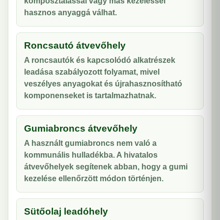
komposztálással vagy más kezeléssel
hasznos anyaggá válhat.
Roncsautó átvevőhely
A roncsautók és kapcsolódó alkatrészek
leadása szabályozott folyamat, mivel
veszélyes anyagokat és újrahasznosítható
komponenseket is tartalmazhatnak.
Gumiabroncs átvevőhely
A használt gumiabroncs nem való a
kommunális hulladékba. A hivatalos
átvevőhelyek segítenek abban, hogy a gumi
kezelése ellenőrzött módon történjen.
Sütőolaj leadóhely