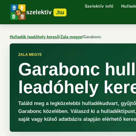
Szelektív infó
Hullad
szelektív
.hu
Hulladék leadóhely kereső
/
Zala megye
/
Garabonc
ZALA MEGYE
Garabonc hul
leadóhely ker
Találd meg a legközelebbi hulladékudvart, gyűjt
Garabonc közelében. Válaszd ki a hulladéktípust,
saját vagy külső adatbázis alapján elérhető keres