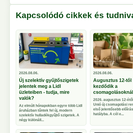
Kapcsolódó cikkek és tudniv
2026.08.06.
2026.08.06.
Új szelektív gyűjtőszigetek
Augusztus 12-től 
jelentek meg a Lidl
kezdődik a
üzleteiben - tudja, mire
csomagolásokná
valók?
2026. augusztus 12-étől
Unió új csomagolási re
Az elmúlt hónapokban egyre több Lidl
első jelentősebb előírá
áruházban tűntek fel új, modern
hatályba. A cél e...
szelektív hulladékgyűjtő szigetek. A
négy különáll...