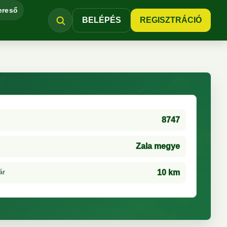
ereső
BELÉPÉS
REGISZTRÁCIÓ
8747
Zala megye
ár
10 km