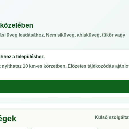
 közelében
ási üveg leadásához. Nem síküveg, ablaküveg, tükör vagy
ehhez a településhez.
nyithatsz 10 km-es körzetben. Előzetes tájékozódás ajánlot
ségek
Külső szolgáltat