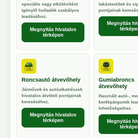
speciális vagy elkülönítést
lakástextilek és ci
igénylő hulladék szabályos
pontjainak keresé
leadásához.
Megnyitás hi
térképe
Megnyitás hivatalos
térképen
Roncsautó átvevőhely
Gumiabroncs
átvevőhely
Járművek és autóalkatrészek
hivatalos átvételi pontjainak
Használt autó-, mo
kereséséhez.
kerékpárgumik lea
lehetőségeihez.
Megnyitás hivatalos
térképen
Megnyitás hi
térképe