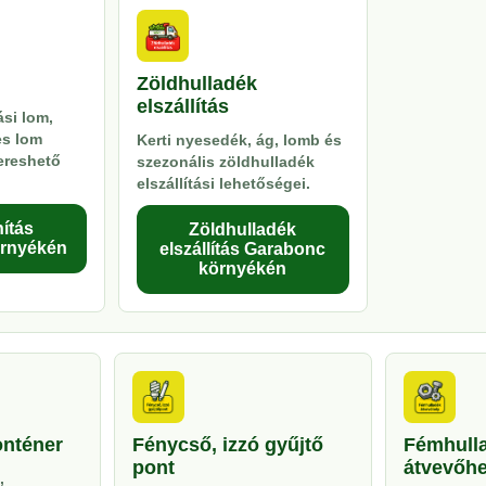
Zöldhulladék
elszállítás
si lom,
es lom
Kerti nyesedék, ág, lomb és
kereshető
szezonális zöldhulladék
elszállítási lehetőségei.
ítás
Zöldhulladék
rnyékén
elszállítás Garabonc
környékén
onténer
Fénycső, izzó gyűjtő
Fémhull
pont
átvevőhe
,