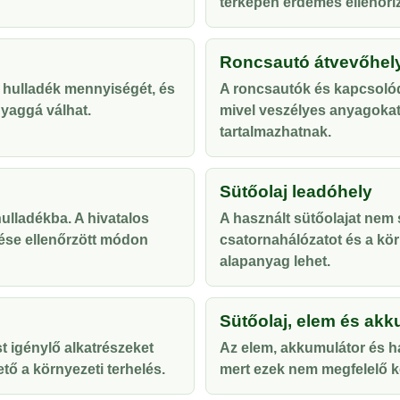
térképen érdemes ellenőriz
Roncsautó átvevőhel
 hulladék mennyiségét, és
A roncsautók és kapcsolód
yaggá válhat.
mivel veszélyes anyagoka
tartalmazhatnak.
Sütőolaj leadóhely
lladékba. A hivatalos
A használt sütőolajat nem s
ése ellenőrzött módon
csatornahálózatot és a kör
alapanyag lehet.
Sütőolaj, elem és akk
t igénylő alkatrészeket
Az elem, akkumulátor és ha
tő a környezeti terhelés.
mert ezek nem megfelelő ke