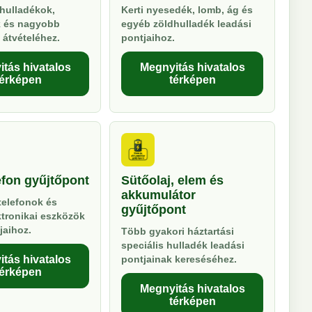
hulladékok,
Kerti nyesedék, lomb, ág és
k és nagyobb
egyéb zöldhulladék leadási
 átvételéhez.
pontjaihoz.
tás hivatalos
Megnyitás hivatalos
térképen
térképen
efon gyűjtőpont
Sütőolaj, elem és
akkumulátor
telefonok és
gyűjtőpont
ktronikai eszközök
jaihoz.
Több gyakori háztartási
speciális hulladék leadási
tás hivatalos
pontjainak kereséséhez.
térképen
Megnyitás hivatalos
térképen