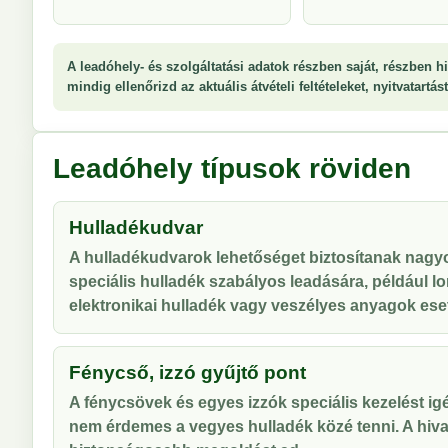
A leadóhely- és szolgáltatási adatok részben saját, részben hi
mindig ellenőrizd az aktuális átvételi feltételeket, nyitvatartá
Leadóhely típusok röviden
Hulladékudvar
A hulladékudvarok lehetőséget biztosítanak nag
speciális hulladék szabályos leadására, például lo
elektronikai hulladék vagy veszélyes anyagok ese
Fénycső, izzó gyűjtő pont
A fénycsövek és egyes izzók speciális kezelést ig
nem érdemes a vegyes hulladék közé tenni. A hiva