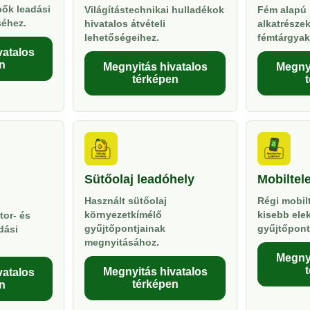
pők leadási
Világítástechnikai hulladékok
Fém alapú 
séhez.
hivatalos átvételi
alkatrésze
lehetőségeihez.
fémtárgyak
vatalos
n
Megnyitás hivatalos
Megnyi
térképen
Sütőolaj leadóhely
Mobiltel
Használt sütőolaj
Régi mobil
környezetkímélő
kisebb ele
tor- és
gyűjtőpontjainak
gyűjtőpont
dási
megnyitásához.
Megnyi
Megnyitás hivatalos
vatalos
térképen
n