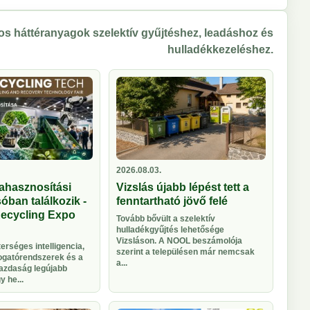
s háttéranyagok szelektív gyűjtéshez, leadáshoz és
hulladékkezeléshez.
2026.08.03.
ahasznosítási
Vizslás újabb lépést tett a
óban találkozik -
fenntartható jövő felé
Recycling Expo
Tovább bővült a szelektív
hulladékgyűjtés lehetősége
Vizsláson. A NOOL beszámolója
rséges intelligencia,
szerint a településen már nemcsak
logatórendszerek és a
a...
azdaság legújabb
 he...