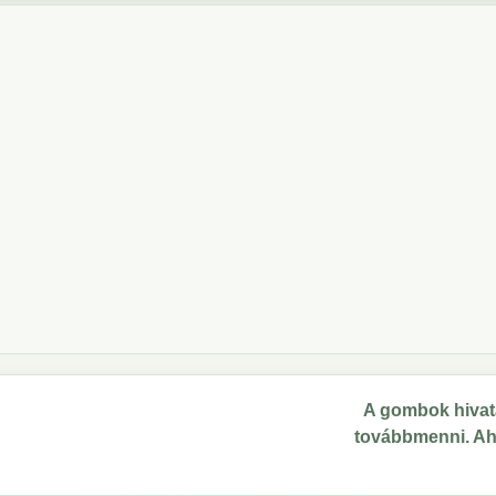
A gombok hivata
továbbmenni. Ahol