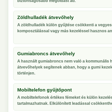
biztonságosabb megoldást ad.
Zöldhulladék átvevőhely
A zöldhulladék külön gyűjtése csökkenti a vegyes
komposztálással vagy más kezeléssel hasznos an
Gumiabroncs átvevőhely
A használt gumiabroncs nem való a kommunális hu
átvevőhelyek segítenek abban, hogy a gumi kezel
történjen.
Mobiltelefon gyűjtőpont
A mobiltelefonok értékes fémeket és külön kezelés
tartalmazhatnak. Elkülönített leadással csökkenthe