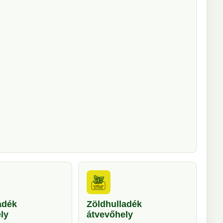
adék
Zöldhulladék
ly
átvevőhely