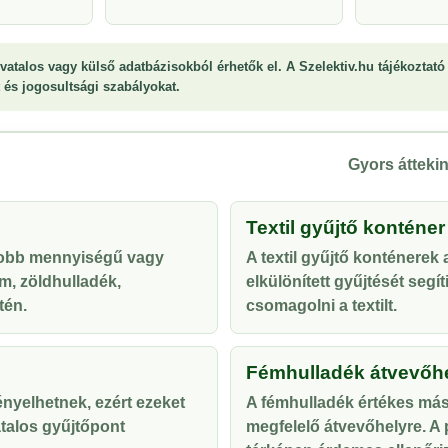
vatalos vagy külső adatbázisokból érhetők el. A Szelektiv.hu tájékoztató 
st és jogosultsági szabályokat.
Gyors áttekin
Textil gyűjtő konténer
yobb mennyiségű vagy
A textil gyűjtő konténerek
m, zöldhulladék,
elkülönített gyűjtését segí
tén.
csomagolni a textilt.
Fémhulladék átvevőh
ényelhetnek, ezért ezeket
A fémhulladék értékes más
talos gyűjtőpont
megfelelő átvevőhelyre. A p