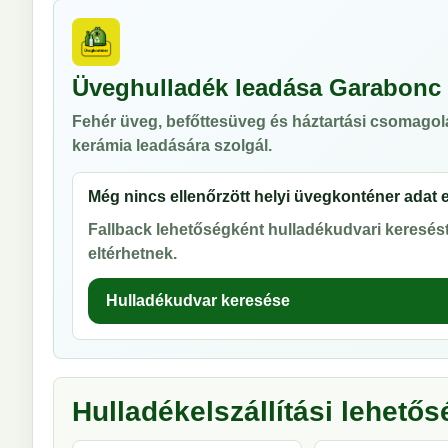
Üveghulladék leadása Garabonc
Fehér üveg, befőttesüveg és háztartási csomagol
kerámia leadására szolgál.
Még nincs ellenőrzött helyi üvegkonténer adat 
Fallback lehetőségként hulladékudvari keresést 
eltérhetnek.
Hulladékudvar keresése
Hulladékelszállítási lehető