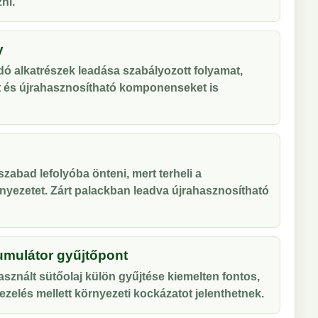
ni.
y
ó alkatrészek leadása szabályozott folyamat,
t és újrahasznosítható komponenseket is
zabad lefolyóba önteni, mert terheli a
nyezetet. Zárt palackban leadva újrahasznosítható
umulátor gyűjtőpont
sznált sütőolaj külön gyűjtése kiemelten fontos,
zelés mellett környezeti kockázatot jelenthetnek.