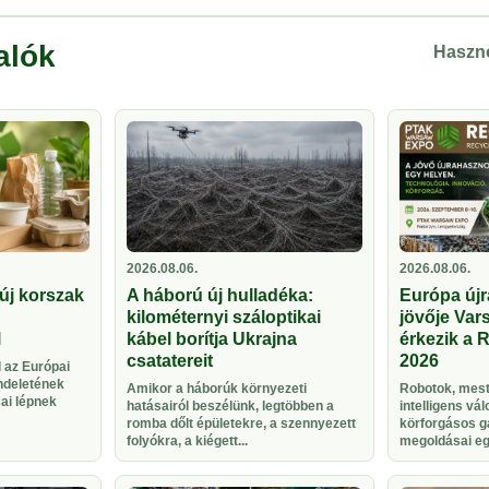
alók
Haszno
2026.08.06.
2026.08.06.
új korszak
A háború új hulladéka:
Európa újr
kilométernyi száloptikai
jövője Vars
l
kábel borítja Ukrajna
érkezik a 
csatatereit
2026
 az Európai
ndeletének
Amikor a háborúk környezeti
Robotok, meste
sai lépnek
hatásairól beszélünk, legtöbben a
intelligens vá
romba dőlt épületekre, a szennyezett
körforgásos g
folyókra, a kiégett...
megoldásai egy