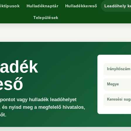
éktípusok
Hulladéknaptár
Hulladékkereső
Leadóhely k
Települések
ladék
Irányítószám
eső
Megye
őpontot vagy hulladék leadóhelyet
Keresési sug
 és nyisd meg a megfelelő hivatalos,
őt.