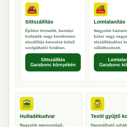
Sittszállítás
Lomtalanítás
Építési törmelék, bontási
Nagyobb háztartá
hulladék vagy konténeres
bútor vagy vegy
elszállítás keresése külső
elszállításához 
szolgáltatói listában.
vállalkozások.
Sittszállítás
Lomtalan
Garabonc környékén
Garabonc kö
Hulladékudvar
Textil gyűjtő k
Nagyobb mennyiségű,
Használható ruhák