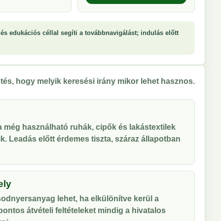
és edukációs céllal segíti a továbbnavigálást; indulás előtt
tés, hogy melyik keresési irány mikor lehet hasznos.
 a még használható ruhák, cipők és lakástextilek
tik. Leadás előtt érdemes tiszta, száraz állapotban
ely
odnyersanyag lehet, ha elkülönítve kerül a
ontos átvételi feltételeket mindig a hivatalos