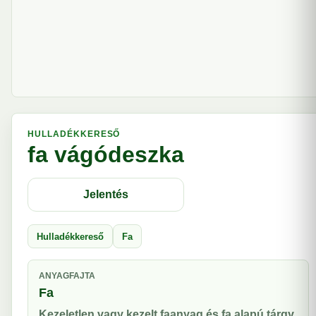
HULLADÉKKERESŐ
fa vágódeszka
Jelentés
Hulladékkereső
Fa
ANYAGFAJTA
Fa
Kezeletlen vagy kezelt faanyag és fa alapú tárgy.