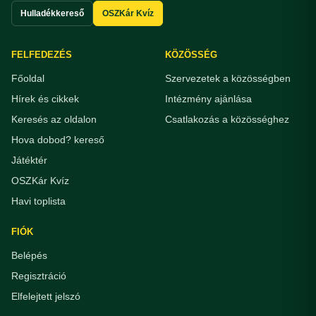
Hulladékkereső
OSZKár Kvíz
FELFEDEZÉS
KÖZÖSSÉG
Főoldal
Szervezetek a közösségben
Hírek és cikkek
Intézmény ajánlása
Keresés az oldalon
Csatlakozás a közösséghez
Hova dobod? kereső
Játéktér
OSZKár Kvíz
Havi toplista
FIÓK
Belépés
Regisztráció
Elfelejtett jelszó