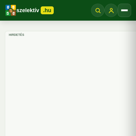
szelektív
.hu
Menü
HIRDETÉS