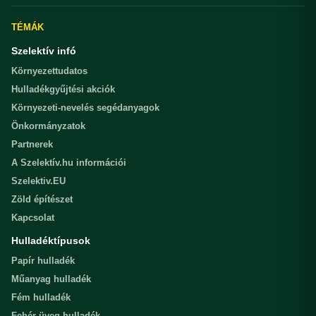
TÉMÁK
Szelektív infó
Környezettudatos
Hulladékgyűjtési akciók
Környezeti-nevelés segédanyagok
Önkormányzatok
Partnerek
A Szelektív.hu információi
Szelektiv.EU
Zöld építészet
Kapcsolat
Hulladéktípusok
Papír hulladék
Műanyag hulladék
Fém hulladék
Fehér üveg hulladék