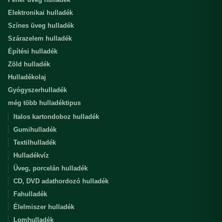
Elektronikai hulladék
Színes üveg hulladék
Szárazelem hulladék
Építési hulladék
Zöld hulladék
Hulladékolaj
Gyógyszerhulladék
még több hulladéktipus
Italos kartondoboz hulladék
Gumihulladék
Textilhulladék
Hulladékvíz
Üveg, porcelán hulladék
CD, DVD adathordozó hulladék
Fahulladék
Élelmiszer hulladék
Lomhulladék