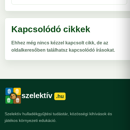
Kapcsolódó cikkek
Ehhez még nincs kézzel kapcsolt cikk, de az
oldalkeresőben találhatsz kapcsolódó írásokat.
szelektív
.hu
Szelektív hulladékgyűjtési tudástár, közösségi kihívások és
játékos környezeti edukáció.