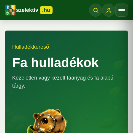
szelektív
.hu
Menü
Hulladékkereső
Fa hulladékok
Kezeletlen vagy kezelt faanyag és fa alapú
tárgy.