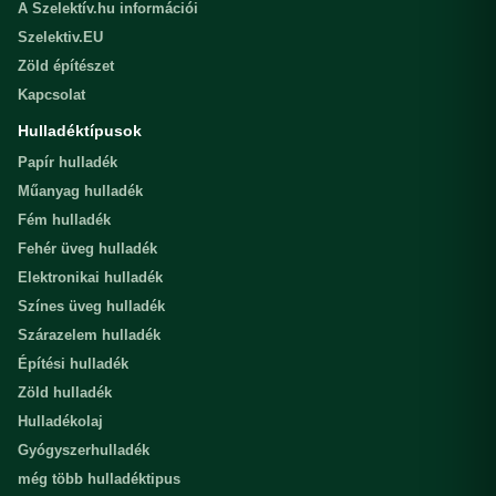
A Szelektív.hu információi
Szelektiv.EU
Zöld építészet
Kapcsolat
Hulladéktípusok
Papír hulladék
Műanyag hulladék
Fém hulladék
Fehér üveg hulladék
Elektronikai hulladék
Színes üveg hulladék
Szárazelem hulladék
Építési hulladék
Zöld hulladék
Hulladékolaj
Gyógyszerhulladék
még több hulladéktipus