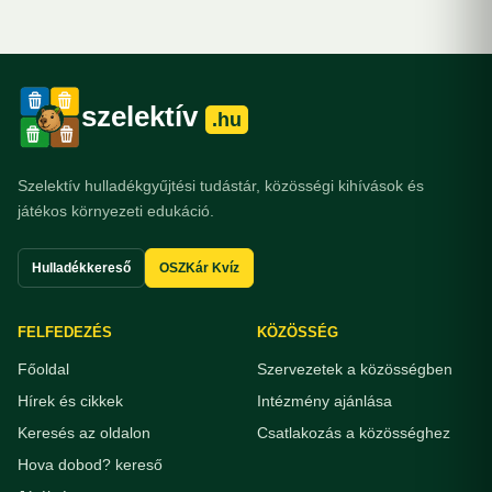
szelektív
.hu
Szelektív hulladékgyűjtési tudástár, közösségi kihívások és
játékos környezeti edukáció.
Hulladékkereső
OSZKár Kvíz
FELFEDEZÉS
KÖZÖSSÉG
Főoldal
Szervezetek a közösségben
Hírek és cikkek
Intézmény ajánlása
Keresés az oldalon
Csatlakozás a közösséghez
Hova dobod? kereső