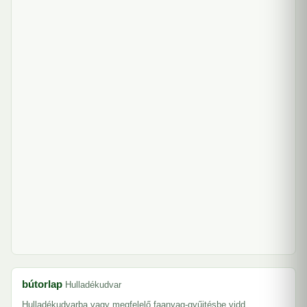
bútorlap
Hulladékudvar
Hulladékudvarba vagy megfelelő faanyag-gyűjtésbe vidd.