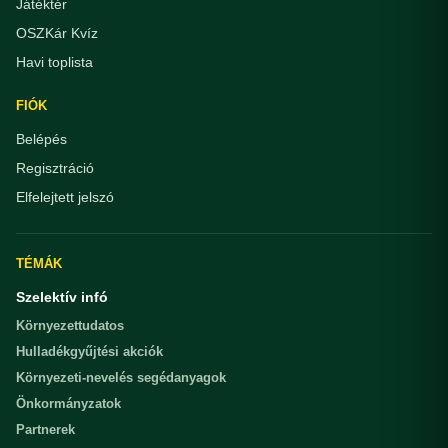
Játéktér
OSZKár Kvíz
Havi toplista
FIÓK
Belépés
Regisztráció
Elfelejtett jelszó
TÉMÁK
Szelektív infó
Környezettudatos
Hulladékgyűjtési akciók
Környezeti-nevelés segédanyagok
Önkormányzatok
Partnerek