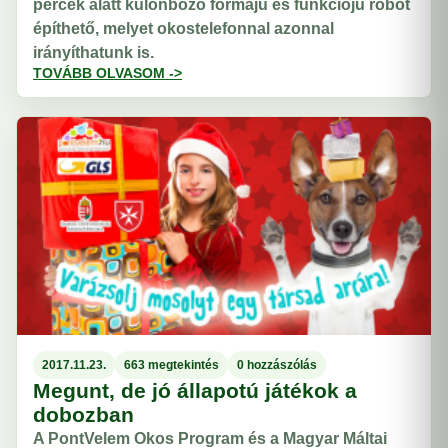
percek alatt különböző formájú és funkciójú robot
építhető, melyet okostelefonnal azonnal
irányíthatunk is.
TOVÁBB OLVASOM ->
2017.11.23.
663 megtekintés
0 hozzászólás
Megunt, de jó állapotú játékok a
dobozban
A PontVelem Okos Program és a Magyar Máltai