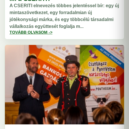
A CSERITI elnevezés többes jelentéssel bír: egy új
mintaszövetkezet, egy forradalmian új
jótékonysági márka, és egy többcélú társadalmi
vállalkozás együttesét foglalja m...
TOVÁBB OLVASOM ->