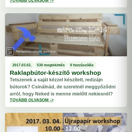
TOVÁBB OLVASOM ->
2017.03.02.
530 megtekintés
0 hozzászólás
Raklapbútor-készítő workshop
Tetszenek a saját kézzel készített, redizájn
bútorok? Csinálnád, de szeretnél meggyőződni
arról, hogy Neked is menne mielőtt nekiesnél?
TOVÁBB OLVASOM ->