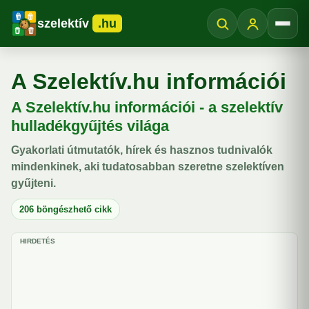
szelektív
.hu
Menü
A Szelektív.hu információi
A Szelektív.hu információi - a szelektív
hulladékgyűjtés világa
Gyakorlati útmutatók, hírek és hasznos tudnivalók
mindenkinek, aki tudatosabban szeretne szelektíven
gyűjteni.
206 böngészhető cikk
HIRDETÉS