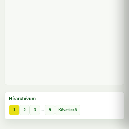
Hírarchívum
1
2
3
...
9
Következő