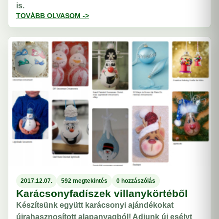
is.
TOVÁBB OLVASOM ->
2017.12.07.
592 megtekintés
0 hozzászólás
Karácsonyfadíszek villanykörtéből
Készítsünk együtt karácsonyi ajándékokat
újrahasznosított alapanyagból! Adjunk új esélyt