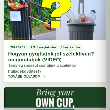
2023.02.17.
1 346 megtekintés
0 hozzászólás
Hogyan gyűjtsünk jól szelektíven? –
megmutatjuk (VIDEÓ)
Tényleg rosszul csináljuk a szelektív
hulladékgyűjtést?
TOVÁBB OLVASOM ->